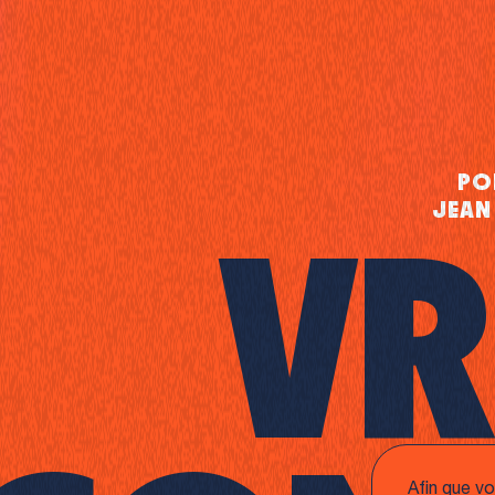
po
Jean
v
r
Afin que vo