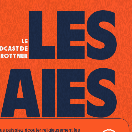
L
e
s
Le
dcast de
 Rottner
a
i
e
s
us puissiez écouter religieusement les